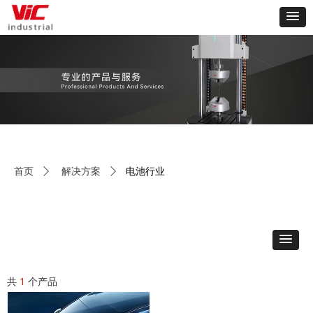
电池行业
首页
ꄲ
解决方案
ꄲ
共
1
个产品