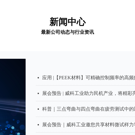
新闻中心
最新公司动态与行业资讯
展会预告｜威科工业诚邀您共赴“冰城”，享
展会预告｜威科工业将携【医疗行业疲劳测
应用 |【骨内牙种植体】动态疲劳试验：精
展会预告｜威科工业与您相约中国材料大会2
应用 |【椎间融合器】疲劳测试：确保长期
应用 |【轨道弹性元件】疲劳测试：为轨道
世界地球日 | 威科工业：以节能科技助力“
解析｜三种主流疲劳试验机的主要区别与特
展会预告｜中国力学学会-第八届青年学术
威科工业推出30000N超大载荷电磁疲劳试验机Elect
威科工业气动拉扭疲劳夹具：疲劳试验的“高
威科工业电磁疲劳试验机：多方面满足测试
威科工业电磁疲劳测试系统：精准测试，助
넷
넷
넷
넷
넷
넷
넷
넷
넷
넷
넷
넷
넷
넷
应用 |【PEEK材料】可精确控制频率的高
넷
展会预告 | 威科工业助力民机产业，将精彩
넷
科普｜三点弯曲与四点弯曲在疲劳测试中的
넷
넷
展会预告｜第十期材料疲劳专题学术会议威
넷