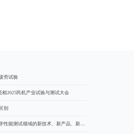
材料试验学术盛会
试全面解决方案】与您不见不散！
准模拟，确保种植体长期可靠性
025暨新材料科研仪器与设备展！
植入安全的关键步骤
安全运营提供坚实支撑
疲劳测试”绿色升级
点
会议威科工业与您相约！
roFati 5130
效能手”
需求
力材料性能突破
科普 | 疲劳测试在合金材料研发中的重要性：保障结构安全与推动材料创新的关键技术
频疲劳试验
亮相2025民机产业试验与测试大会
区别
展会预告｜威科工业邀您共享材料微试样力学性能测试领域的新技术、新产品、新方案
科工业与您相约！