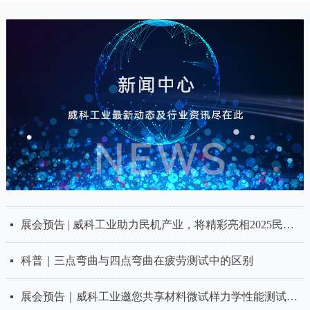
解析｜三种主流疲劳试验机的主要区别与特点
威科工业气动拉扭疲劳夹具：疲劳试验的“高效能手”
威科工业电磁疲劳试验机：多方面满足测试需求
科普 | 疲劳测试在合金材料研发中的重要性：保障结构安全与推动材料创新的关键技术
展会预告｜威科工业诚邀您共赴“冰城”，享材料试验学术盛会
展会预告｜威科工业将携【医疗行业疲劳测试全面解决方案】与您不见不散！
展会预告｜威科工业与您相约中国材料大会2025暨新材料科研仪器与设备展！
威科工业电磁疲劳测试系统：精准测试，助力材料性能突破
展会预告｜中国力学学会-第八届青年学术会议威科工业与您相约！
应用 |【骨内牙种植体】动态疲劳试验：精准模拟，确保种植体长期可靠性
应用 |【椎间融合器】疲劳测试：确保长期植入安全的关键步骤
应用 |【轨道弹性元件】疲劳测试：为轨道安全运营提供坚实支撑
世界地球日 | 威科工业：以节能科技助力“疲劳测试”绿色升级
威科工业推出30000N超大载荷电磁疲劳试验机ElectroFati 5130
넷
넷
넷
넷
넷
넷
넷
넷
넷
넷
넷
넷
넷
넷
应用 |【PEEK材料】可精确控制频率的高频疲劳试验
넷
展会预告 | 威科工业助力民机产业，将精彩亮相2025民机产业试验与测试大会
넷
科普｜三点弯曲与四点弯曲在疲劳测试中的区别
넷
展会预告｜威科工业邀您共享材料微试样力学性能测试领域的新技术、新产品、新方案
넷