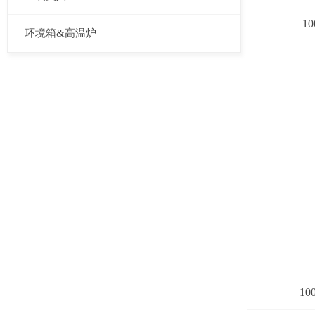
1
环境箱&高温炉
1