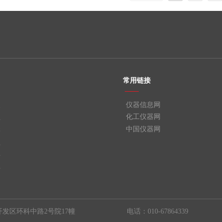
常用链接
——
天
仪器信息网
化工仪器网
业
中国仪器网
学
业
料
料
发区环科中路2号院17幢
电话：010-67864339