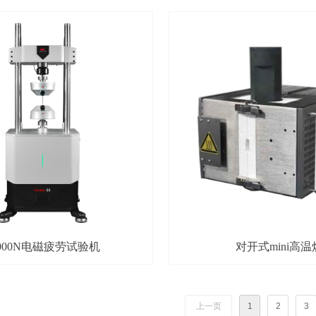
0000N电磁疲劳试验机
对开式mini高温
上一页
1
2
3