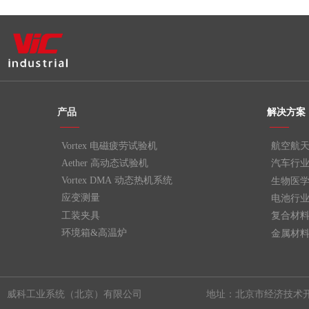
产品
解决方案
——
——
Vortex 电磁疲劳试验机
航空航
Aether 高动态试验机
汽车行
Vortex DMA 动态热机系统
生物医
应变测量
电池行
工装夹具
复合材
环境箱&高温炉
金属材
威科工业系统（北京）有限公司
地址：北京市经济技术开